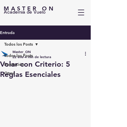
MASTER ON
Academia de Vuelo
Entrada
Todos los Posts
Master_ON
Todos los Posts
22 ene
4 min de lectura
Volar con Criterio: 5
Formación
Reglas Esenciales
Otros