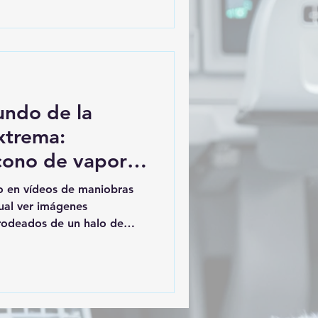
 en la cabina:
 y, más adelante, pantallas.
aérea fue aumentando su
 Guerra Mundial los pilotos
undo de la
xtrema:
cono de vapor y
 o en vídeos de maniobras
tual ver imágenes
 rodeados de un halo de
iones sónicas que retumban
menos, tan llamativos a
ciones científicas muy claras
cipios aerodinámicos
, especialmente en una