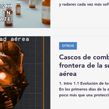
y radares cada vez más sofi
historia de seres humanos e
biológicos inamovibles . N
que sea, puede escapar al 
necesita dormir, descansar 
Cuando la guerra exigió vol
la solución no siempre fue
química. Este art
OTROS
Cascos de comb
frontera de la 
aérea
1. Intro 1.1 Evolución de lo
En los primeros días de la a
poco más que una protección
ligera para abrigar al pilot
en su sitio y proteger mín