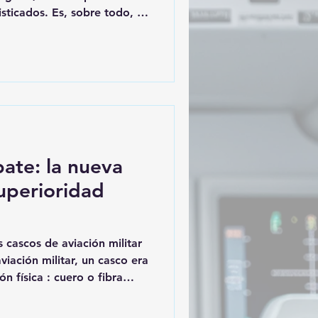
sticados. Es, sobre todo, la
nfrentados a límites
ingún avión, por moderno
hecho de que su piloto
y mantener la lucidez.
ar más allá de esos límites,
 mecánica. A veces, fue
ate: la nueva
superioridad
s cascos de aviación militar
viación militar, un casco era
 física : cuero o fibra
o, mantener los auriculares
imamente la cabeza. El