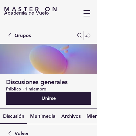
MASTER ON
Academia de Vuelo
Grupos
Discusiones generales
Público
·
1 miembro
Unirse
Discusión
Multimedia
Archivos
Miembros
Volver