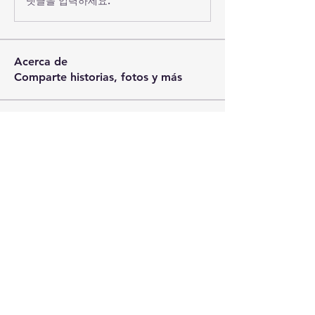
댓글을 입력하세요.
Acerca de
Comparte historias, fotos y más
Miembros
Master_ON
Seguir
Ver todos los miembros (1)
MASTER ON
Academia de Vuelo
Tel:
+34 666 22 87 99
,